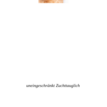
FN – frei
PRCD / PRA – frei
HD - A2
ED - frei
PL - frei
DNA Profil vorhanden
uneingeschränkt Zuchttauglich
ERFOLGE: